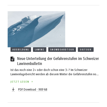
AUSBILDUNG
LAWINE
SNOWBOARDTOUR
SKITOUR
Neue Unterteilung der Gefahrenstufen im Schweizer
Lawinenbulletin
Ist das noch eine 2+ oder doch schon eine 3–? Im Schweizer
Lawinenlagebericht werden ab diesem Winter die Gefahrenstufen noch
genauer unterteilt als bisher. bergundsteigen hat beim Lawinenwarner
JETZT LESEN
Kurt Winkler vom SLF nachgefragt.
PDF Download - 989 kB