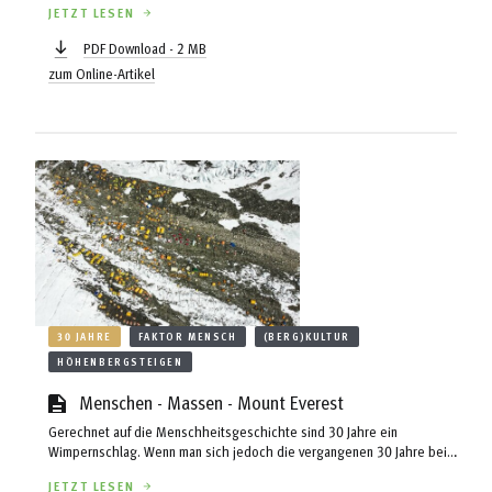
JETZT LESEN
PDF Download - 2 MB
zum Online-Artikel
30 JAHRE
FAKTOR MENSCH
(BERG)KULTUR
HÖHENBERGSTEIGEN
Menschen - Massen - Mount Everest
Gerechnet auf die Menschheitsgeschichte sind 30 Jahre ein
Wimpernschlag. Wenn man sich jedoch die vergangenen 30 Jahre beim
kommerziellen Höhenbergsteigen anschaut, gleicht diese Zeit einer
JETZT LESEN
Evolution im Schnelldurchlauf, die Kritiker auch als Rückschritt