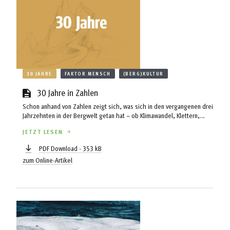
30 JAHRE
FAKTOR MENSCH
(BERG)KULTUR
30 Jahre in Zahlen
Schon anhand von Zahlen zeigt sich, was sich in den vergangenen drei
Jahrzehnten in der Bergwelt getan hat – ob Klimawandel, Klettern,
Inflation, Schutzgebietserweiterungen oder die Ansätzen einer
JETZT LESEN
Frauenbewegung in den Verbänden.
PDF Download - 353 kB
zum Online-Artikel