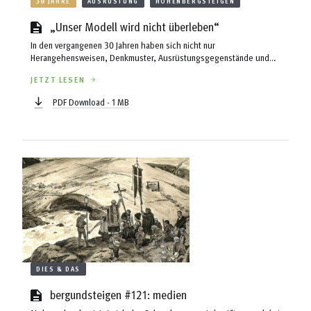
30 JAHRE
AUSRÜSTUNG
HÖHENBERGSTEIGEN
„Unser Modell wird nicht überleben“
In den vergangenen 30 Jahren haben sich nicht nur
Herangehensweisen, Denkmuster, Ausrüstungsgegenstände und
Lehrmeinungen rund um das Bergsteigen geändert. Der Alpinismus
JETZT LESEN
hat auch als ökonomisches System einen Wandel vollzogen. Als
langjähriger Generalsekretär und amtierender Präsident der European
PDF Download - 1 MB
Outdoor Group (EOG) blickt der Brite Mark Held auf Entwicklungen
zurück, die die Outdoorindustrie geprägt haben.
DIES & DAS
bergundsteigen #121: medien