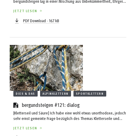
bergundsteigen lag in einer Mischung aus Unbekümmertheit, Ehrgeiz,
Leidenschaft – ich brannte für das Thema Alpinausbildung – und einer
JETZT LESEN
einfachen Zielvorgabe meines Chefs, Robert Renzler: Das Bergsteigen
im ÖAV müsse wieder in den Mittelpunkt rücken.
PDF Download - 167 kB
DIES & DAS
ALPINKLETTERN
SPORTKLETTERN
bergundsteigen #121: dialog
[Kletterseil und Säure] Ich habe eine wohl etwas unorthodoxe, jedoch
sehr ernst gemeinte Frage bezüglich des Themas Kletterseile und
Säure. Beim letzten Zustieg zu einer Klettertour war meiner Partnerin
JETZT LESEN
am Morgen noch etwas übel, was dazu geführt hat, dass sie leicht
erbrechen musste.