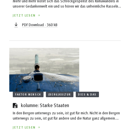
Mehr und mehr nistet sich das Schreckgespenst des Klimawandels in
unserer Gedankenwelt ein und so hören wir das unheimliche Rasseln
seiner Ketten an allen Ecken und Enden des Alltags. Wie aber hat man
JETZT LESEN
in früheren Zeiten auf Naturkatastrophen und die Gewalten des
Himmels reagiert? Wie begegneten die Menschen des Alpenraums
PDF Download - 360 kB
dort Lawinen, Hochwasser und Vermurungen?
FAKTOR MENSCH
(BERG)KULTUR
DIES & DAS
kolumne: Starke Staaten
In den Bergen unterwegs zu sein, ist gut für mich. Nicht in den Bergen
unterwegs zu sein, ist gut für andere und die Natur ganz allgemein.
Was also soll ich tun? Wie soll ich mich verhalten – meinen
JETZT LESEN
Mitmenschen und der Berg-Natur-Kultur- Landschaft gegenüber?