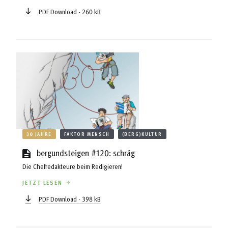
PDF Download - 260 kB
30 JAHRE
FAKTOR MENSCH
(BERG)KULTUR
bergundsteigen #120: schräg
Die Chefredakteure beim Redigieren!
JETZT LESEN
PDF Download - 398 kB