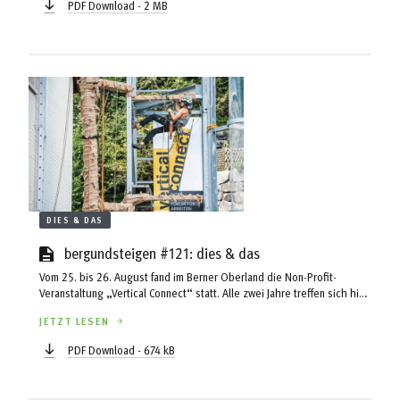
PDF Download - 2 MB
DIES & DAS
bergundsteigen #121: dies & das
Vom 25. bis 26. August fand im Berner Oberland die Non-Profit-
Veranstaltung „Vertical Connect“ statt. Alle zwei Jahre treffen sich hier
Menschen, die in verschiedenen Branchen professionell mit Seilen
JETZT LESEN
arbeiten, etwa in der Baumpflege oder bei der Bergrettung.
PDF Download - 674 kB