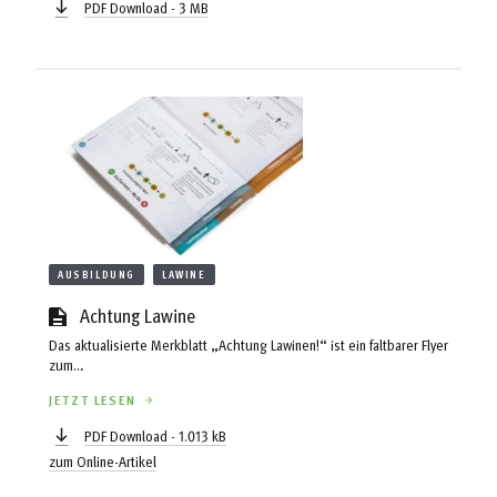
PDF Download - 3 MB
einer Fehleinschätzung verleiten lassen.
AUSBILDUNG
LAWINE
Achtung Lawine
Das aktualisierte Merkblatt „Achtung Lawinen!“ ist ein faltbarer Flyer
zum
Mitnehmen und die Grundlage der gemeinsamen Lawinenausbildung
JETZT LESEN
aller
Alpinsportverbände in Deutschland. Was ist neu am überarbeiteten
PDF Download - 1.013 kB
Faltblatt?
zum Online-Artikel
Und welche Ansätze kommen direkt aus der deutschen
Bergführerausbildung?