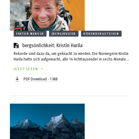
FAKTOR MENSCH
(BERG)KULTUR
HÖHENBERGSTEIGEN
bergsönlichkeit: Kristin Harila
Rekorde sind dazu da, um geknackt zu werden. Die Norwegerin Kristin
Harila hatte sich aufgemacht, alle 14 Achttausender in sechs Monaten
zu besteigen und damit den Rekord von Nirmal Purja zu brechen. Ihr
JETZT LESEN
Ziel: Frauen und Sherpas im Bergsport sichtbarer machen.
PDF Download - 1 MB