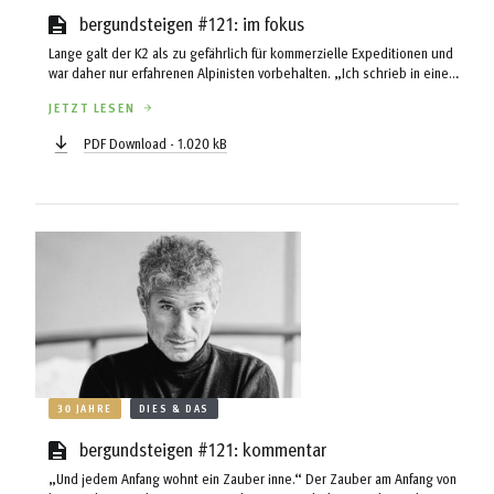
bergundsteigen #121: im fokus
Lange galt der K2 als zu gefährlich für kommerzielle Expeditionen und
war daher nur erfahrenen Alpinisten vorbehalten. „Ich schrieb in einem
Blogartikel 2016, dass der K2 niemals zum Mount Everest wird. Ich
JETZT LESEN
habe mich geirrt.“
PDF Download - 1.020 kB
30 JAHRE
DIES & DAS
bergundsteigen #121: kommentar
„Und jedem Anfang wohnt ein Zauber inne.“ Der Zauber am Anfang von