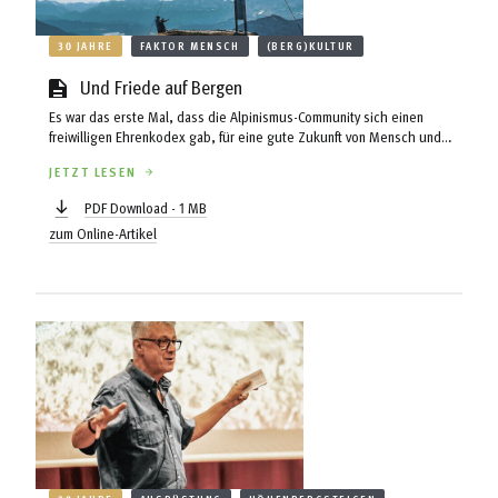
30 JAHRE
FAKTOR MENSCH
(BERG)KULTUR
Und Friede auf Bergen
Es war das erste Mal, dass die Alpinismus-Community sich einen
freiwilligen Ehrenkodex gab, für eine gute Zukunft von Mensch und
Natur. Doch wer kennt sie heute noch, die „Tirol Deklaration“? Und
JETZT LESEN
wäre sie heute nicht wichtiger denn je?
PDF Download - 1 MB
zum Online-Artikel