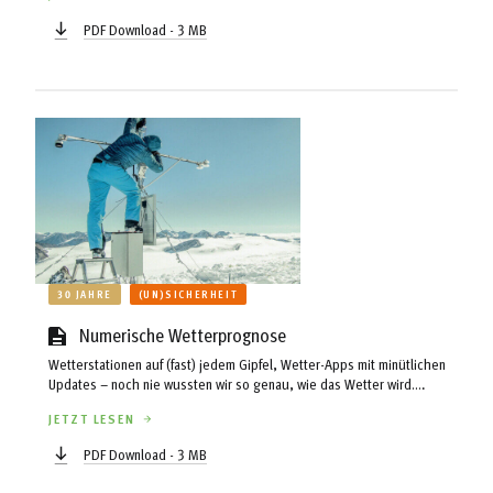
bezeichnen.
PDF Download - 3 MB
30 JAHRE
(UN)SICHERHEIT
Numerische Wetterprognose
Wetterstationen auf (fast) jedem Gipfel, Wetter-Apps mit minütlichen
Updates – noch nie wussten wir so genau, wie das Wetter wird.
Verbesserte Prognosen haben in den letzten 30 Jahren einen
JETZT LESEN
erheblichen Sicherheitsgewinn im Bergsport gebracht. Dennoch
bleiben Unsicherheiten und Überraschungspotential.
PDF Download - 3 MB