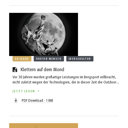
30 JAHRE
FAKTOR MENSCH
(BERG)KULTUR
Klettern auf dem Mond
Vor 30 Jahren wurden großartige Leistungen im Bergsport vollbracht,
nicht zuletzt wegen der Technologien, die in dieser Zeit die Outdoor-
Industrie eroberten. Gleichzeitig lieferten Athlet*innen Ideen für neue
JETZT LESEN
Produkte.
PDF Download - 1 MB