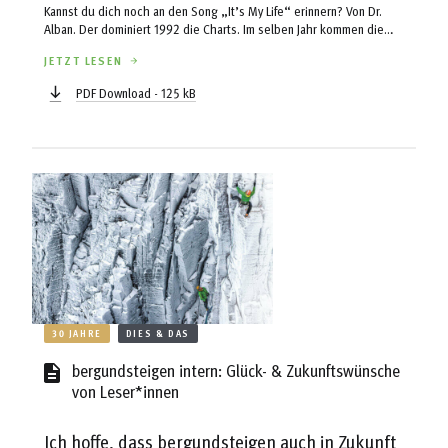
Kannst du dich noch an den Song „It’s My Life“ erinnern? Von Dr.
Alban. Der dominiert 1992 die Charts. Im selben Jahr kommen die
Fußballer Neymar und David Alaba auf die Welt, ebenso die Sängerin
JETZT LESEN
Miley Cyrus. 1992 wird erstmals der Piolet d’Or, der Oscar für
Bergsteiger*innen, vergeben.
PDF Download - 125 kB
30 JAHRE
DIES & DAS
bergundsteigen intern: Glück- & Zukunftswünsche
von Leser*innen
Ich hoffe, dass bergundsteigen auch in Zukunft