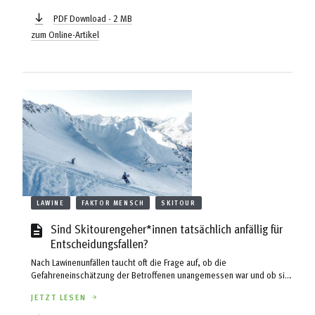
PDF Download - 2 MB
zum Online-Artikel
LAWINE
FAKTOR MENSCH
SKITOUR
Sind Skitourengeher*innen tatsächlich anfällig für
Entscheidungsfallen?
Nach Lawinenunfällen taucht oft die Frage auf, ob die
Gefahreneinschätzung der Betroffenen unangemessen war und ob sie
in eine sogenannte Entscheidungsfalle getappt sind: Trotz
JETZT LESEN
Lawinenwissens und Kenntnis aktueller Verhältnisse haben sie sich
vielleicht von anderen Faktoren, wie z. B. von vorhandenen Spuren, zu