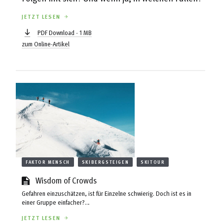
JETZT LESEN
PDF Download - 1 MB
zum Online-Artikel
FAKTOR MENSCH
SKIBERGSTEIGEN
SKITOUR
Wisdom of Crowds
Gefahren einzuschätzen, ist für Einzelne schwierig. Doch ist es in
einer Gruppe einfacher?
Wie fällen wir gute Gruppen- entscheidungen am Berg?
JETZT LESEN