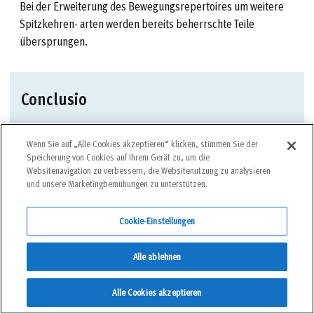
Bei der Erweiterung des Bewegungsrepertoires um weitere
Spitzkehren- arten werden bereits beherrschte Teile
übersprungen.
Conclusio
Die Garantenlösung gibt es weder in der Methodik noch in
Wenn Sie auf „Alle Cookies akzeptieren“ klicken, stimmen Sie der
der Technik. Die technische Realisierung ist, je nach Gusto,
Speicherung von Cookies auf Ihrem Gerät zu, um die
sehr material-, typ- und situationsabhängig. Wer bei
Websitenavigation zu verbessern, die Websitenutzung zu analysieren
Spitzkehre aber tatsächlich „Bahnhof” versteht und seine
und unsere Marketingbemühungen zu unterstützen.
Spur zum Kehren gut vorbereitet, hat das Erfolgscredo
schon mehr als verinnerlicht.
Cookie-Einstellungen
Alle ablehnen
Alle Cookies akzeptieren