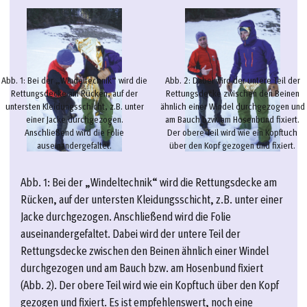
Abb. 1: Bei der „Windeltechnik“ wird die
Abb. 2: Dabei wird der untere Teil der
Rettungsdecke am Rücken, auf der
Rettungsdecke zwischen den Beinen
untersten Kleidungsschicht, z.B. unter
ähnlich einer Windel durchgezogen und
einer Jacke durchgezogen.
am Bauch bzw. am Hosenbund fixiert.
Anschließend wird die Folie
Der obere Teil wird wie ein Kopftuch
auseinandergefaltet.
über den Kopf gezogen und fixiert.
Abb. 1: Bei der „Windeltechnik“ wird die Rettungsdecke am
Rücken, auf der untersten Kleidungsschicht, z.B. unter einer
Jacke durchgezogen. Anschließend wird die Folie
auseinandergefaltet. Dabei wird der untere Teil der
Rettungsdecke zwischen den Beinen ähnlich einer Windel
durchgezogen und am Bauch bzw. am Hosenbund fixiert
(Abb. 2). Der obere Teil wird wie ein Kopftuch über den Kopf
gezogen und fixiert. Es ist empfehlenswert, noch eine