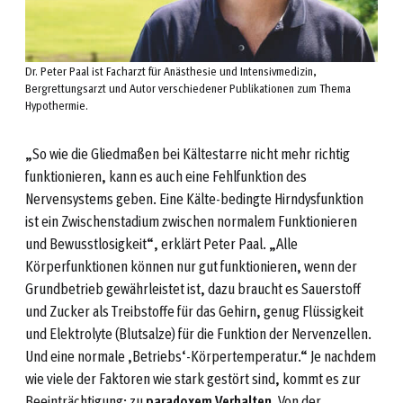
Dr. Peter Paal ist Facharzt für Anästhesie und Intensivmedizin,
Bergrettungsarzt und Autor verschiedener Publikationen zum Thema
Hypothermie.
„So wie die Gliedmaßen bei Kältestarre nicht mehr richtig
funktionieren, kann es auch eine Fehlfunktion des
Nervensystems geben. Eine Kälte-bedingte Hirndysfunktion
ist ein Zwischenstadium zwischen normalem Funktionieren
und Bewusstlosigkeit“, erklärt Peter Paal. „Alle
Körperfunktionen können nur gut funktionieren, wenn der
Grundbetrieb gewährleistet ist, dazu braucht es Sauerstoff
und Zucker als Treibstoffe für das Gehirn, genug Flüssigkeit
und Elektrolyte (Blutsalze) für die Funktion der Nervenzellen.
Und eine normale ‚Betriebs‘-Körpertemperatur.“ Je nachdem
wie viele der Faktoren wie stark gestört sind, kommt es zur
Beeinträchtigung: zu
paradoxem Verhalten
. Von der