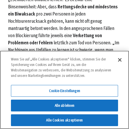
Binsenweisheit: Aber, dass
Rettungsdecke und mindestens
ein Biwaksack
pro zwei Personen in jeden
Hochtourenrucksack gehören, kann nicht oft genug
mantraartig betont werden. In den angesprochenen Fällen
von Blockierung führte jeweils eine
Verkettung von
Problemen oder Fehlern
letztlich zum Tod von Personen. „Im
Nachhinein aus Unfällen zu lernen ist schwierig, wenn man
nicht dabei war und nicht alle Details und die einzelnen Glieder
Wenn Sie auf „Alle Cookies akzeptieren“ klicken, stimmen Sie der
der Fehlerkette kennt“, sagt Walter Würtl, Bergführer,
Speicherung von Cookies auf Ihrem Gerät zu, um die
Websitenavigation zu verbessern, die Websitenutzung zu analysieren
Sachverständiger und langjähriger bergundsteigen –
und unsere Marketingbemühungen zu unterstützen.
Redakteur. Es gebe aber zumindest einige
markante
Eckpunkte
, an und zu denen wir uns selbst und die von uns
Cookie-Einstellungen
Auszubildenden – auch wenn es für viele bergundsteigen –
Leser*innen banal und selbstverständlich wirkt – immer und
Alle ablehnen
immer wieder hinterfragen sollten.
Alle Cookies akzeptieren