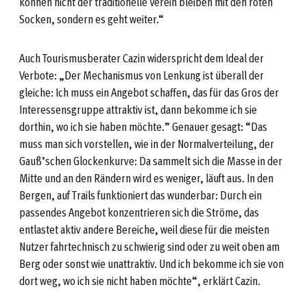
können nicht der traditionelle Verein bleiben mit den roten
Socken, sondern es geht weiter.“
Auch Tourismusberater Cazin widerspricht dem Ideal der
Verbote: „Der Mechanismus von Lenkung ist überall der
gleiche: Ich muss ein Angebot schaffen, das für das Gros der
Interessensgruppe attraktiv ist, dann bekomme ich sie
dorthin, wo ich sie haben möchte.” Genauer gesagt: “Das
muss man sich vorstellen, wie in der Normalverteilung, der
Gauß’schen Glockenkurve: Da sammelt sich die Masse in der
Mitte und an den Rändern wird es weniger, läuft aus. In den
Bergen, auf Trails funktioniert das wunderbar: Durch ein
passendes Angebot konzentrieren sich die Ströme, das
entlastet aktiv andere Bereiche, weil diese für die meisten
Nutzer fahrtechnisch zu schwierig sind oder zu weit oben am
Berg oder sonst wie unattraktiv. Und ich bekomme ich sie von
dort weg, wo ich sie nicht haben möchte“, erklärt Cazin.