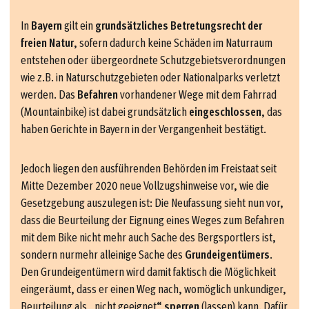
In
Bayern
gilt ein
grundsätzliches Betretungsrecht der
freien Natur
, sofern dadurch keine Schäden im Naturraum
entstehen oder übergeordnete Schutzgebietsverordnungen
wie z.B. in Naturschutzgebieten oder Nationalparks verletzt
werden. Das
Befahren
vorhandener Wege mit dem Fahrrad
(Mountainbike) ist dabei grundsätzlich
eingeschlossen
, das
haben Gerichte in Bayern in der Vergangenheit bestätigt.
Jedoch liegen den ausführenden Behörden im Freistaat seit
Mitte Dezember 2020 neue Vollzugshinweise vor, wie die
Gesetzgebung auszulegen ist: Die Neufassung sieht nun vor,
dass die Beurteilung der Eignung eines Weges zum Befahren
mit dem Bike nicht mehr auch Sache des Bergsportlers ist,
sondern nurmehr alleinige Sache des
Grundeigentümers
.
Den Grundeigentümern wird damit faktisch die Möglichkeit
eingeräumt, dass er einen Weg nach, womöglich unkundiger,
Beurteilung als „nicht geeignet“
sperren
(lassen) kann. Dafür