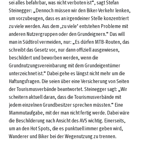
sei alles befahrbar, was nicht verboten ist“, sagt Stefan
Steinegger: „Dennoch müssen wir den Biker-Verkehr lenken,
um vorzubeugen, dass es an irgendeiner Stelle konzentriert
zu viele werden. Aus dem ‚zu viele‘ entstehen Probleme mit
anderen Nutzergruppen oder den Grundeignern.“ Das will
man in Südtirol vermeiden, nur: „Es dürfen MTB-Routen, das
schreibt das Gesetz vor, nur dann offiziell ausgewiesen,
beschildert und beworben werden, wenn die
Grundnutzungsvereinbarung mit dem Grundeigentümer
unterzeichnet ist.“ Dabei gehe es längst nicht mehr um die
Haftungsfragen. Die seien über eine Versicherung von Seiten
der Tourismusverbände beantwortet. Steinegger sagt: „Wir
scheitern aktuell daran, dass die Tourismusverbände mit
jedem einzelnen Grundbesitzer sprechen müssten.“ Eine
Mammutaufgabe, mit der man nicht fertig werde. Dabei wäre
die Beschilderung nach Ansicht des AVS wichtig. Einerseits,
um an den Hot Spots, die es punktuell immer geben wird,
Wanderer und Biker bei der Wegenutzung zu trennen.