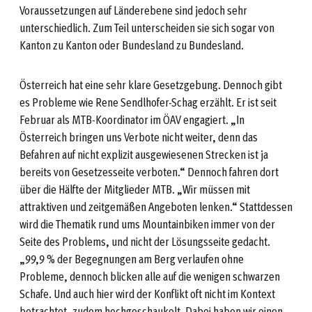
Voraussetzungen auf Länderebene sind jedoch sehr
unterschiedlich. Zum Teil unterscheiden sie sich sogar von
Kanton zu Kanton oder Bundesland zu Bundesland.
Österreich hat eine sehr klare Gesetzgebung. Dennoch gibt
es Probleme wie Rene Sendlhofer-Schag erzählt. Er ist seit
Februar als MTB-Koordinator im ÖAV engagiert. „In
Österreich bringen uns Verbote nicht weiter, denn das
Befahren auf nicht explizit ausgewiesenen Strecken ist ja
bereits von Gesetzesseite verboten.“ Dennoch fahren dort
über die Hälfte der Mitglieder MTB. „Wir müssen mit
attraktiven und zeitgemäßen Angeboten lenken.“ Stattdessen
wird die Thematik rund ums Mountainbiken immer von der
Seite des Problems, und nicht der Lösungsseite gedacht.
„99,9 % der Begegnungen am Berg verlaufen ohne
Probleme, dennoch blicken alle auf die wenigen schwarzen
Schafe. Und auch hier wird der Konflikt oft nicht im Kontext
betrachtet, zudem hochgeschaukelt. Dabei haben wir einen