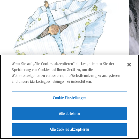
Wenn Sie auf „Alle Cookies akzeptieren“ klicken, stimmen Sie der
10. Juni. 2026
EIGENVERANTWORTUNG
Speicherung von Cookies auf Ihrem Gerät zu, um die
von
Andreas Ermacora
Websitenavigation zu verbessern, die Websitenutzung zu analysieren
Haftung bei Alpinunfällen: Selbst
und unsere Marketingbemühungen zu unterstützen.
schuld! Oder doch nicht?
Cookie-Einstellungen
Alle ablehnen
Alle Cookies akzeptieren
Alle Kommentare (0)