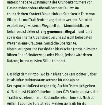
unterschriebene Zustimmung des Grundeigentümers vor.
Das ist insbesondere überall dort der Fall, wo im
touristischen Kontext
Mountainbike-Strecken in Form von
Bikeparks und Trail-Zentren angeboten werden. Alle nicht
explizit ausgewiesenen Wege mit dem Mountainbike zu
befahren, ist daher
streng genommen illegal
– und führt
sogar das Thema Alpenüberquerung auf nicht befestigten
Wegen in eine Grauzone: Sämtliche Übergänge,
Überquerungen und Passhöhen klassischer Transalp-Routen
führen über Schotterwege oder Pfade, jedoch wird deren
Nutzung in den meisten Fällen
toleriert
.
Das folgt dem Prinzip ‚Wo kein Kläger, da kein Richter‘, aber
ist als Infrastrukturvoraussetzung für eine alpine
Kernsportart äußerst
ungünstig
. Auch in Österreich geben
61 % der fast 15.000 Teilnehmer einer ÖAV-Studie an, dass der
Trail für sie elementarer Bestandteil einer Tour sei. Nach der
Auffahrt über die Forststraße, wählen sie Trails für die