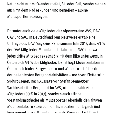
Natur nicht nur mit Wanderstiefel, Ski oder Seil, sondern eben
auch mit dem Rad erkunden und genießen – alpine
Multisportler sozusagen.
Darunter auch viele Mitglieder der Alpenvereine AVS, DAV,
ÖAV und SAC. In Deutschland beispielsweise ergab eine
Umfrage des DAV-Magazins Panorama im Jahr 2017, dass 43 %
der DAV-Mitglieder Mountainbike fahren. Im SAC ist etwa
jedes dritte Mitglied regelmäßig mit dem Bike unterwegs, in
Österreich 53 % der Mitglieder. Damit liegt Mountainbiken in
Österreich hinter Bergwandern und Wandern auf Platz drei
der beliebtesten Bergsportaktivitäten – noch vor Klettern! In
Südtirol seien, nach Aussage von Stefan Steinegger,
Sachbearbeiter Bergsport im AVS, nicht nur zahlreiche
Mitglieder (30 % in 2013), sondern auch etliche
Vorstandsmitglieder als Multisportler ebenfalls den aktiven
Mountainbikern zuzurechnen. Es ist daher nur logisch und
konsequent, dass Mountainbiken als Bergsportart längst