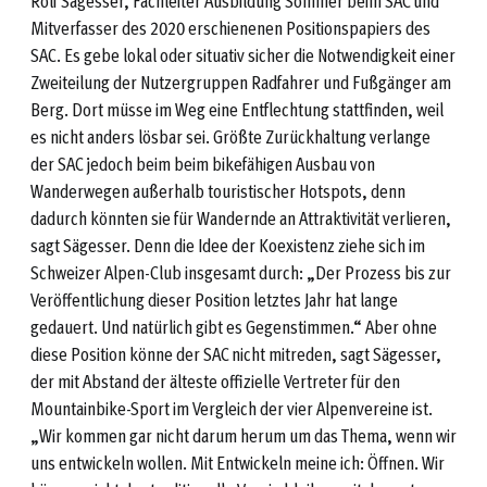
Rolf Sägesser, Fachleiter Ausbildung Sommer beim SAC und
Mitverfasser des 2020 erschienenen Positionspapiers des
SAC. Es gebe lokal oder situativ sicher die Notwendigkeit einer
Zweiteilung der Nutzergruppen Radfahrer und Fußgänger am
Berg. Dort müsse im Weg eine Entflechtung stattfinden, weil
es nicht anders lösbar sei. Größte Zurückhaltung verlange
der SAC jedoch beim beim bikefähigen Ausbau von
Wanderwegen außerhalb touristischer Hotspots, denn
dadurch könnten sie für Wandernde an Attraktivität verlieren,
sagt Sägesser. Denn die Idee der Koexistenz ziehe sich im
Schweizer Alpen-Club insgesamt durch: „Der Prozess bis zur
Veröffentlichung dieser Position letztes Jahr hat lange
gedauert. Und natürlich gibt es Gegenstimmen.“ Aber ohne
diese Position könne der SAC nicht mitreden, sagt Sägesser,
der mit Abstand der älteste offizielle Vertreter für den
Mountainbike-Sport im Vergleich der vier Alpenvereine ist.
„Wir kommen gar nicht darum herum um das Thema, wenn wir
uns entwickeln wollen. Mit Entwickeln meine ich: Öffnen. Wir