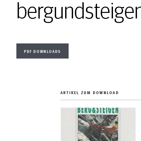
bergundsteige
PDF DOWNLOADS
ARTIKEL ZUM DOWNLOAD