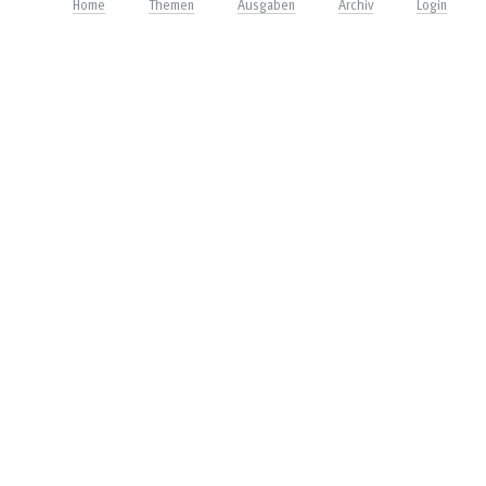
Home
Themen
Ausgaben
Archiv
Login