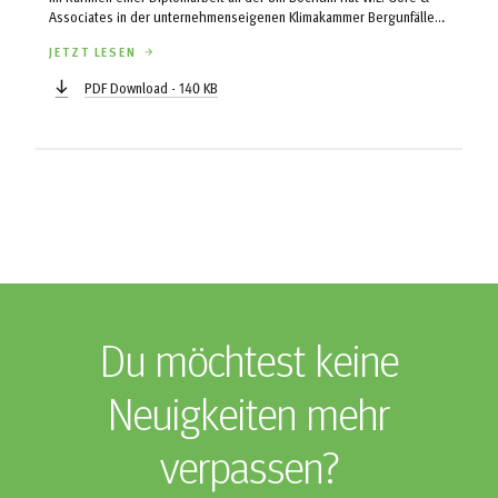
Associates in der unternehmenseigenen Klimakammer Bergunfälle
simuliert. Das Ergebnis: Mit der richtigen Ausstattung sinken die
JETZT LESEN
Gefahren von Gesundheitsrisiken auf dem Berg und in Kälte um
einiges.
PDF Download - 140 KB
Du möchtest keine
Neuigkeiten mehr
verpassen?