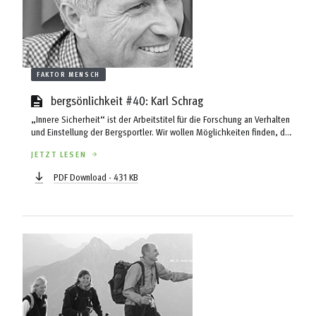
FAKTOR MENSCH
bergsönlichkeit #40: Karl Schrag
„Innere Sicherheit“ ist der Arbeitstitel für die Forschung an Verhalten
und Einstellung der Bergsportler. Wir wollen Möglichkeiten finden, das
Risikobewusstsein zu verbessern, was vor allem beim Skibergsteigen
JETZT LESEN
und in Lawinensituationen wichtig ist. Auf diesem Gebiet ist eine
Zusammenarbeit mit dem OeAV angedacht.
PDF Download - 431 KB