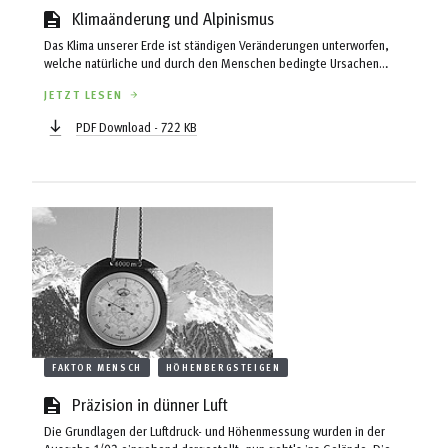
Klimaänderung und Alpinismus
Das Klima unserer Erde ist ständigen Veränderungen unterworfen,
welche natürliche und durch den Menschen bedingte Ursachen
haben. Seit der Mitte des letzten Jahrhunderts, dem Ende der
JETZT LESEN
“Kleinen Eiszeit“ um 1850, hat sich das Klima erwärmt, was sich in
einem tendenziellen Gletscherschwund äußert. Jeder Alpinist hat
PDF Download - 722 KB
schon Auswirkungen dieser Klimaänderung kennen gelernt, die von
Dario-Andri Schwörer im folgenden Beitrag näher ausgeführt werden.
FAKTOR MENSCH
HÖHENBERGSTEIGEN
Präzision in dünner Luft
Die Grundlagen der Luftdruck- und Höhenmessung wurden in der