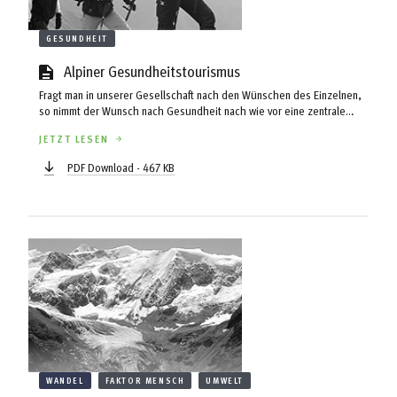
GESUNDHEIT
Alpiner Gesundheitstourismus
Fragt man in unserer Gesellschaft nach den Wünschen des Einzelnen,
so nimmt der Wunsch nach Gesundheit nach wie vor eine zentrale
Bedeutung ein. Allerdings hat sich der Gesundheitsbegriff in den
JETZT LESEN
letzten Jahrzehnten stark geändert. Gemäß der Definition der
Weltgesundheitsorganisation (WHO) 1946 wurde Gesundheit als
PDF Download - 467 KB
„vollkommenes körperliches, seelisches und soziales Wohlbefinden“
definiert. Gesundheit ist demnach viel mehr als nur „nicht krank
sein“...
WANDEL
FAKTOR MENSCH
UMWELT