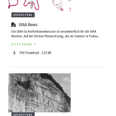
AUSRÜSTUNG
UIAA-News
Die UIAA-Sicherheitskommission ist verantwortlich für die UIAA
Normen. Auf der letzten Plenarsitzung, die im Sommer in Padua
stattfand, wurden einige wichtige Beschlüsse zur Normergänzung
JETZT LESEN
gefasst.
PDF Download - 529 KB
AUSRÜSTUNG