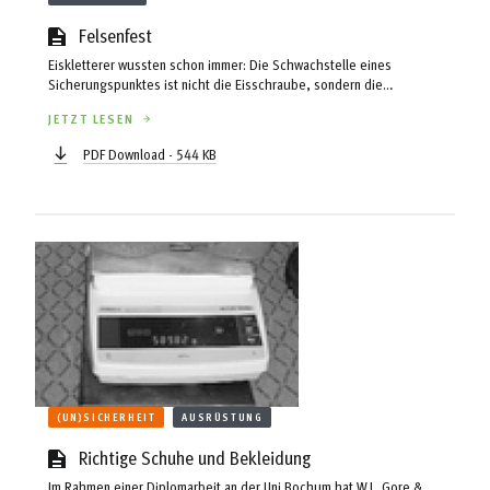
Felsenfest
Eiskletterer wussten schon immer: Die Schwachstelle eines
Sicherungspunktes ist nicht die Eisschraube, sondern die
beschränkte Festigkeit des umgebenden Mediums. Dass dieses auch
JETZT LESEN
für Bohrhaken im Fels gilt, wird durch jüngste Unfälle bestätigt. Gerald
Valentin und Michael Grassl zeigen die Problematik der Haltekräfte von
PDF Download - 544 KB
Bohrhaken im Fels.
(UN)SICHERHEIT
AUSRÜSTUNG
Richtige Schuhe und Bekleidung
Im Rahmen einer Diplomarbeit an der Uni Bochum hat W.L. Gore &