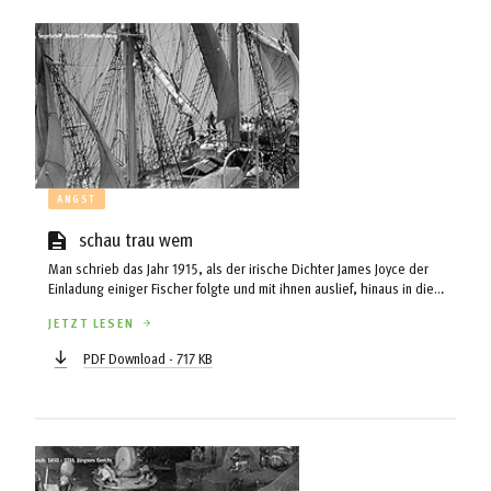
ANGST
schau trau wem
Man schrieb das Jahr 1915, als der irische Dichter James Joyce der
Einladung einiger Fischer folgte und mit ihnen auslief, hinaus in die
Weiten des Atlantiks. Damals waren die Fischerboote aus Holzspanten
JETZT LESEN
gefertigt und mit geteerten Leinenbahnen überzogen. Die hölzernen
Masten wirkten so zerbrechlich wie der ganze Rest. Ohne Funk und
PDF Download - 717 KB
Radar waren sie auch nicht gewarnt vor dem aufkommenden Sturm,
welcher dann in Orkanstärke über das Schiff hereinbrach...