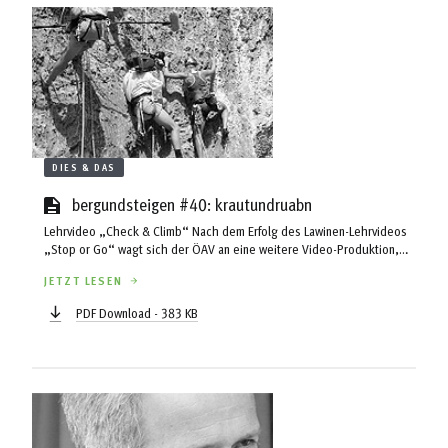
DIES & DAS
bergundsteigen #40: krautundruabn
Lehrvideo „Check & Climb“ Nach dem Erfolg des Lawinen-Lehrvideos
„Stop or Go“ wagt sich der ÖAV an eine weitere Video-Produktion,
diesmal zum Thema „Risikomanagement beim Sportklettern“. Die
JETZT LESEN
Dreharbeiten in verschiedenen Klettergärten rund um Arco sind
bereits abgeschlossen. Sehr zuversichtlich, einen schönen Streifen
PDF Download - 383 KB
abzuliefern, zeigten sich Projektleiter Michael Larcher und Regisseur
Herwig Decker nach Ansicht der aus Arco mitgebrachten Bilder