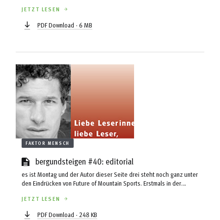
JETZT LESEN
PDF Download - 6 MB
FAKTOR MENSCH
bergundsteigen #40: editorial
es ist Montag und der Autor dieser Seite drei steht noch ganz unter
den Eindrücken von Future of Mountain Sports. Erstmals in der
Geschichte des Bergsports wurde mit diesem Kongress das
JETZT LESEN
Experiment gewagt, die grundlegenden Werte für das Wandern,
Klettern und Bergsteigen zu formulieren und Leitlinien für das
PDF Download - 248 KB
Verhalten in allen Bereichen des Bergsports zu beschließen. Nun, das