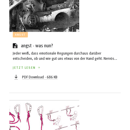
ANGST
angst - was nun?
Jeder weiß, dass emotionale Regungen durchaus darüber
entscheiden, ob und wie gut uns etwas von der Hand geht. Nervös
und mit zittrigen Fingern lässt sich nur schwerlich der berühmte Faden
JETZT LESEN
durch das Nadelöhr führen. Emotionen liefern den „Gefühle-Rahmen“,
in dem unser Handeln stattfindet. Die gefühlsmäßige Stellungnahme
PDF Download - 686 KB
soll sicherstellen, dass wir lebenswichtige Ziele anvisieren oder
Bedrohliches vermeiden. Im Gefühl spiegelt sich positiv oder negativ
Empfundenes wider...