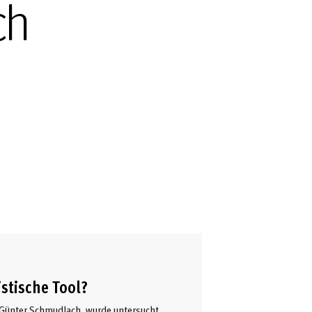
ch
stische Tool?
 Günter Schmudlach, wurde untersucht,