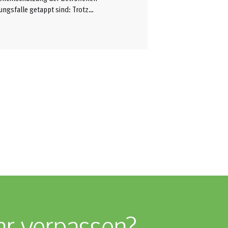
ngsfalle getappt sind: Trotz
e sich vielleicht von anderen
nschätzung verleiten lassen.