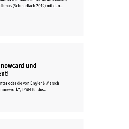
rithmus (Schmudlach 2019) mit den
Brugger et al. 2024) übereinstimmen.
ben Geländeabschnitte als potenziell
auf mögliche Unterschiede in der
en stellen den Kern des folgenden
 Snowcard und
ent!
nter oder die von Engler & Mersch
framework“, DMF) für die
nenrisiko“ abschätzt. Während die
ard eine Farbabstufung an; der
arbabstufung, für die gesamte Tour
aber ist es das auch?