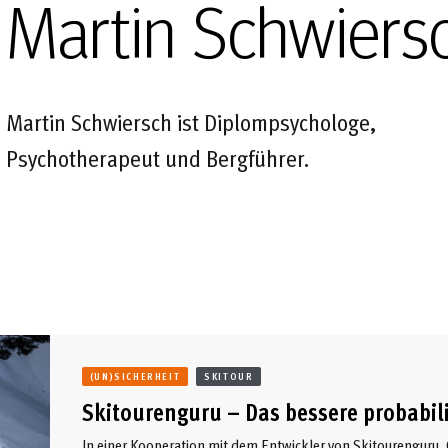
Martin Schwiers
Martin Schwiersch ist Diplompsychologe,
Psychotherapeut und Bergführer.
(UN)SICHERHEIT
SKITOUR
Skitourenguru – Das bessere probabili
In einer Kooperation mit dem Entwickler von Skitourenguru,