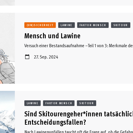
(UN)SICHERHEIT
LAWINE
FAKTOR MENSCH
SKITOUR
Mensch und Lawine
Versuch einer Bestandsaufnahme –Teil 1 von 3: Merkmale de
27. Sep. 2024
LAWINE
FAKTOR MENSCH
SKITOUR
Sind Skitourengeher*innen tatsächlich
Entscheidungsfallen?
Nach Lawinenunfällen taucht oft die Frage auf, ob die Gefah