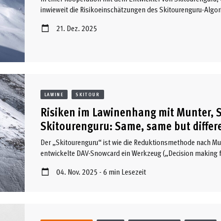
inwieweit die Risikoeinschätzungen des Skitourenguru-Algo
Gelände- und Risikobeurteilungen der DAV-Skitourenstudie (
21. Dez. 2025
Ziel war es, empirisch zu analysieren, ob beide Tools diesel
gefährlich identifizieren – und ob sich daraus Rückschlüsse 
Praxisanwendung ergeben. Die Ergebnisse und Diskussionen
Beitrags dar.
LAWINE
SKITOUR
Risiken im Lawinenhang mit Munter,
Skitourenguru: Same, same but differ
Der „Skitourenguru“ ist wie die Reduktionsmethode nach Mu
entwickelte DAV-Snowcard ein Werkzeug („Decision making 
Skitourenplanung, das für einzelne Hangpassagen das „Lawi
04. Nov. 2025 - 6 min Lesezeit
Reduktionsmethode einen Zahlenwert liefert, gibt die Snowc
Skitourenguru liefert für einzelne Passagen ebenfalls eine F
hingegen einen Zahlenwert. Das mag alles ähnlich aussehen, 