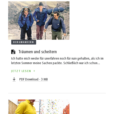
BERGWANDERN
Träumen und scheitern
Ich hatte mich weder für unerfahren noch für naiv gehalten, als ich im
letzten Sommer meine Sachen packte. Schließlich war ich schon
öfters mit Rucksack und Zelt tagelang in den Bergen unterwegs
JETZT LESEN
gewesen. In den Pyrenäen hatte ich den Monte Perdido und auch den
höchsten Gipfel, den Aneto, mit 3.403 m bestiegen. Zugegeben,
PDF Download - 3 MB
keine Extremleistung im bergsteigerischen Sinn, aber immerhin eine
Gletschertour mit einer ausgesetzten Gratkletterei auf den letzten
Metern ...