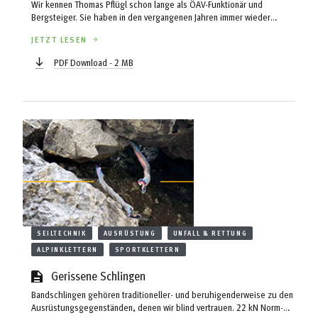
Wir kennen Thomas Pflügl schon lange als ÖAV-Funktionär und
Bergsteiger. Sie haben in den vergangenen Jahren immer wieder
Leserbriefe von ihm rund um den Themenblock „Risiko“ gelesen. Wir
JETZT LESEN
waren von seinem enormen Hintergrundwissen, seinem Zugang und
seinen Aussagen überrascht und angetan - deshalb dann nicht
PDF Download - 2 MB
verwundert, als wir erfuhren, dass er sich auch beruflich damit
auseinandersetzt - und haben ihn gebeten, seine Gedanken zu
Sicherheit & Unsicherheit zu notieren.
SEILTECHNIK
AUSRÜSTUNG
UNFALL & RETTUNG
ALPINKLETTERN
SPORTKLETTERN
Gerissene Schlingen
Bandschlingen gehören traditioneller- und beruhigenderweise zu den
Ausrüstungsgegenständen, denen wir blind vertrauen. 22 kN Norm-