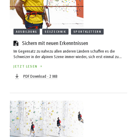
AUSBILDUNG
SEILTECHNIK
SPORTKLETTERN
Sichern mit neuen Erkenntnissen
Im Gegensatz zu nahezu allen anderen Ländern schaffen es die
Schweizer in der alpinen Szene immer wieder, sich erst einmal zu
entspannen, wenn „etwas Neues“ im Raum steht, sich dann Gedanken
JETZT LESEN
zu machen und letztendlich gemeinsam eine Idee oder Empfehlung
abzugeben. Die Vereinigung der Schweizer Kletteranlagen (IGKA)
PDF Download - 2 MB
bietet für ein solches Vorgehen die optimalen Voraussetzungen.
Nirgends werden so viele Kletter- und Sicherungsabläufe beobachtbar
vollzogen ...